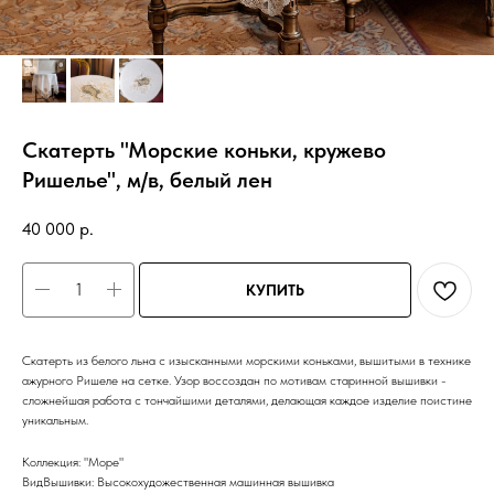
Скатерть "Морские коньки, кружево
Ришелье", м/в, белый лен
40 000
р.
КУПИТЬ
Скатерть из белого льна с изысканными морскими коньками, вышитыми в технике
ажурного Ришеле на сетке. Узор воссоздан по мотивам старинной вышивки -
сложнейшая работа с тончайшими деталями, делающая каждое изделие поистине
уникальным.
Коллекция: "Море"
ВидВышивки: Высокохудожественная машинная вышивка