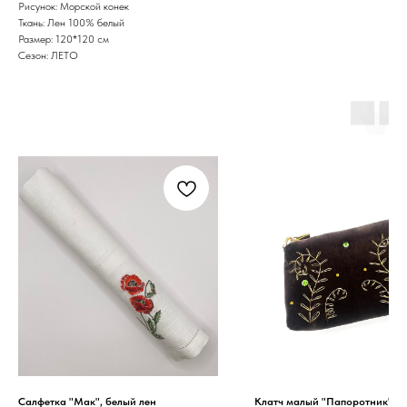
Рисунок: Морской конек
Ткань: Лен 100% белый
Размер: 120*120 см
Сезон: ЛЕТО
Салфетка "Мак", белый лен
Клатч малый "Папоротник", ч