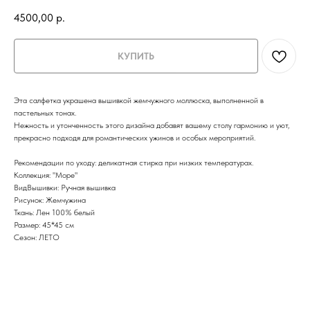
4500,00
р.
КУПИТЬ
Эта салфетка украшена вышивкой жемчужного моллюска, выполненной в
пастельных тонах.
Нежность и утонченность этого дизайна добавят вашему столу гармонию и уют,
прекрасно подходя для романтических ужинов и особых мероприятий.
Рекомендации по уходу: деликатная стирка при низких температурах.
Коллекция: "Море"
ВидВышивки: Ручная вышивка
Рисунок: Жемчужина
Ткань: Лен 100% белый
Размер: 45*45 см
Сезон: ЛЕТО