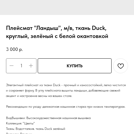
Плейсмат "Ландыш", м/в, ткань Duck,
круглый, зелёный с белой окантовкой
3 000
р.
КУПИТЬ
Элегантный плейсмат из ткани Duck - прочный и износостойкий, легко чистится
и сохраняет форму. В углу плейсмата вышиты ландыши, добавляющие свежий
акцент и настроение весны на вашем столе.
Рекомендации по уходу: деликатная машинная стирка при низких температурах.
ВидВышивки: Высокохудожественная машинная вышивка
Коллекция: "Цветы"
Ткань: Водотталкив. ткань Duck зелёный
Рисунок: Ландыш