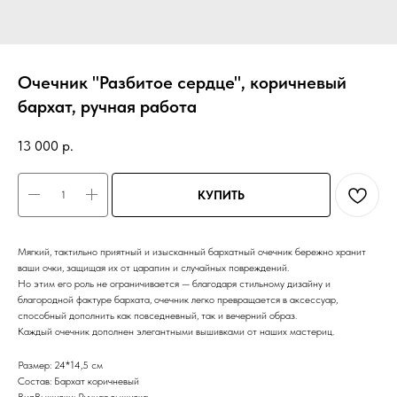
Очечник "Разбитое сердце", коричневый
бархат, ручная работа
13 000
р.
КУПИТЬ
Мягкий, тактильно приятный и изысканный бархатный очечник бережно хранит
ваши очки, защищая их от царапин и случайных повреждений.
Но этим его роль не ограничивается — благодаря стильному дизайну и
благородной фактуре бархата, очечник легко превращается в аксессуар,
способный дополнить как повседневный, так и вечерний образ.
Каждый очечник дополнен элегантными вышивками от наших мастериц.
Размер: 24*14,5 см
Состав: Бархат коричневый
ВидВышивки: Ручная вышивка