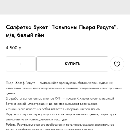
Салфетка Букет "Тюльпаны Пьера Редуте",
м/в, белый лён
4 500
р.
КУПИТЬ
Пьер-Жозеф Редуте — выдающийся французский ботанический художник,
известный своими детализированными и точными акварельными иллюстрациями
цветов.
Его работы, выполненные в конце XVIII — начале XIX века, стали классикой
ботанической иллюстрации и до сих пор вызывают восхищение.
Одной из его известных работ являются изображения тюльпанов.
Редуте мастерски передал красоту этих очаровательных цветов, акцентируя
внимание на их тонких деталях и текстуре.
Работы Редуте, включая его изображения тюльпанов, оказали значительное
влияние на ботаническую иллюстрацию и искусство в целом.